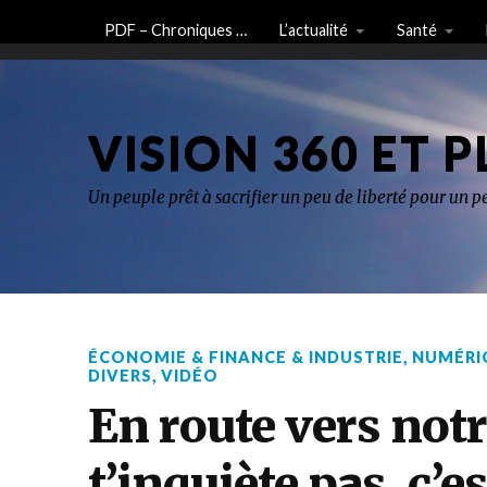
PDF – Chroniques …
L’actualité
Santé
VISION 360 ET P
Un peuple prêt à sacrifier un peu de liberté pour un pe
ÉCONOMIE & FINANCE & INDUSTRIE
,
NUMÉRI
DIVERS
,
VIDÉO
En route vers notr
t’inquiète pas, c’e