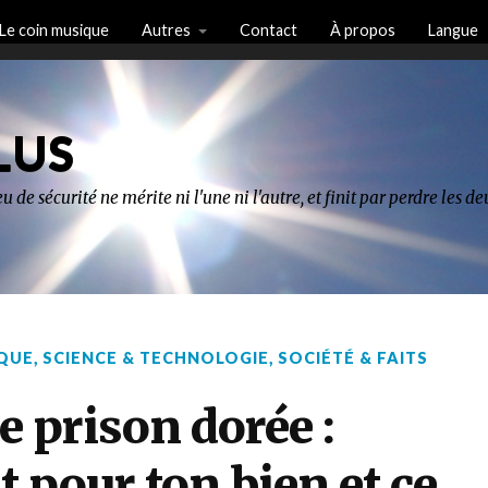
Le coin musique
Autres
Contact
À propos
Langue
LUS
u de sécurité ne mérite ni l'une ni l'autre, et finit par perdre les 
QUE
,
SCIENCE & TECHNOLOGIE
,
SOCIÉTÉ & FAITS
e prison dorée :
st pour ton bien et ce