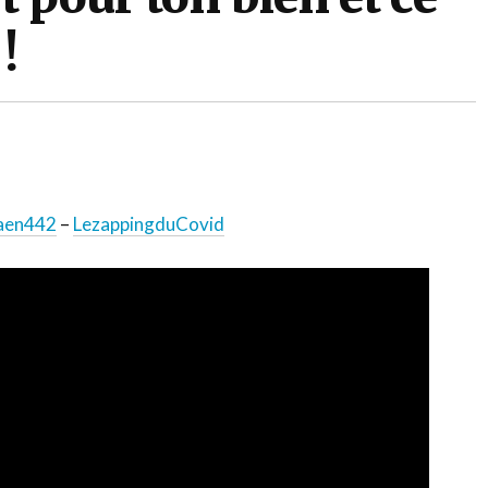
!
tager
aen442
–
LezappingduCovid