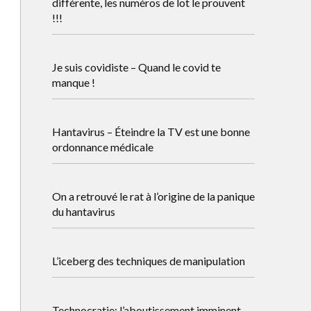
différente, les numéros de lot le prouvent
!!!
Je suis covidiste – Quand le covid te
manque !
Hantavirus – Éteindre la TV est une bonne
ordonnance médicale
On a retrouvé le rat à l’origine de la panique
du hantavirus
L’iceberg des techniques de manipulation
Technocratie: l’aboutissement imminent