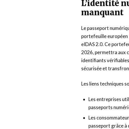
L’identité 
manquant
Le passeport numérique
portefeuille européen 
eIDAS 2.0. Ce portefeu
2026, permettra aux c
identifiants vérifiable
sécurisée et transfron
Les liens techniques so
Les entreprises uti
passeports numériq
Les consommateurs 
passeport grâce à