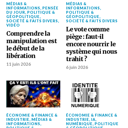
MÉDIAS &
MÉDIAS &
INFORMATIONS
,
PENSÉE
INFORMATIONS
,
DU JOUR
,
POLITIQUE &
POLITIQUE &
GÉOPOLITIQUE
,
GÉOPOLITIQUE
,
SOCIÉTÉ & FAITS DIVERS
,
SOCIÉTÉ & FAITS DIVERS
VIDÉO
Le vote comme
Comprendre la
piège : faut-il
manipulation est
encore nourrir le
le début de la
système qui nous
libération
trahit ?
11 juin 2026
6 juin 2026
ÉCONOMIE & FINANCE &
ÉCONOMIE & FINANCE &
INDUSTRIE
,
MÉDIAS &
INDUSTRIE
,
IA
,
INFORMATIONS
,
NUMÉRIQUE
,
POLITIQUE