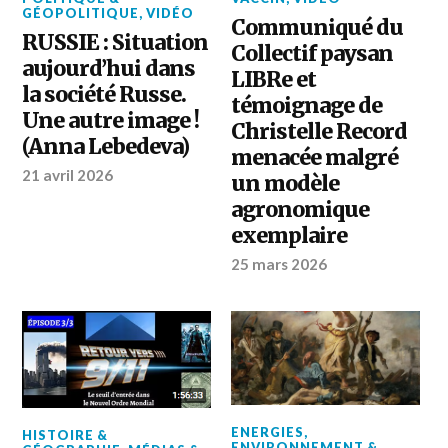
GÉOPOLITIQUE
,
VIDÉO
Communiqué du
RUSSIE : Situation
Collectif paysan
aujourd’hui dans
LIBRe et
la société Russe.
témoignage de
Une autre image !
Christelle Record
(Anna Lebedeva)
menacée malgré
21 avril 2026
un modèle
agronomique
exemplaire
25 mars 2026
ENERGIES
,
HISTOIRE &
ENVIRONNEMENT &