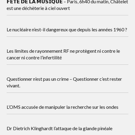
𝗙𝗘̂𝗧𝗘 𝗗𝗘 𝗟𝗔 𝗠𝗨𝗦𝗜𝗤𝗨𝗘 – Paris, 6h40 du matin, Châtelet
est une déchèterie à ciel ouvert
Le nucléaire n’est-il dangereux que depuis les années 1960 ?
Les limites de rayonnement RF ne protègent ni contre le
cancer ni contre l’infertilité
Questionner n’est pas un crime – Questionner c’est rester
vivant.
L’OMS accusée de manipuler la recherche sur les ondes
Dr Dietrich Klinghardt l’attaque de la glande pinéale