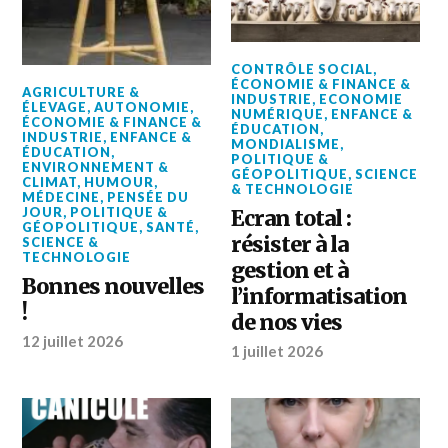
CONTRÔLE SOCIAL
,
ÉCONOMIE & FINANCE &
AGRICULTURE &
INDUSTRIE
,
ECONOMIE
ÉLEVAGE
,
AUTONOMIE
,
NUMÉRIQUE
,
ENFANCE &
ÉCONOMIE & FINANCE &
ÉDUCATION
,
INDUSTRIE
,
ENFANCE &
MONDIALISME
,
ÉDUCATION
,
POLITIQUE &
ENVIRONNEMENT &
GÉOPOLITIQUE
,
SCIENCE
CLIMAT
,
HUMOUR
,
& TECHNOLOGIE
MÉDECINE
,
PENSÉE DU
JOUR
,
POLITIQUE &
Ecran total :
GÉOPOLITIQUE
,
SANTÉ
,
résister à la
SCIENCE &
TECHNOLOGIE
gestion et à
Bonnes nouvelles
l’informatisation
!
de nos vies
12 juillet 2026
1 juillet 2026