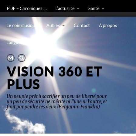
PDF – Chroniques …
L’actualité
Santé
Le coin musique
Autres
Contact
À propos
Langue
VISION 360 ET
PLUS
Un peuple prêt à sacrifier un peu de liberté pour
un peu de sécurité ne mérite ni l'une ni l'autre, et
finit par perdre les deux (Benjamin Franklin)