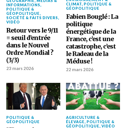
GÉOGRAPHIE
,
MÉDIAS &
CLIMAT
,
POLITIQUE &
INFORMATIONS
,
GÉOPOLITIQUE
POLITIQUE &
GÉOPOLITIQUE
,
Fabien Bouglé : La
SOCIÉTÉ & FAITS DIVERS
,
VIDÉO
politique
Retour vers le 9/11
énergétique de la
= seuil d’entrée
France, c’est une
dans le Nouvel
catastrophe, c’est
Ordre Mondial ?
le Radeau de la
(3/3)
Méduse !
23 mars 2026
22 mars 2026
POLITIQUE &
AGRICULTURE &
GÉOPOLITIQUE
ÉLEVAGE
,
POLITIQUE &
GÉOPOLITIQUE
,
VIDÉO