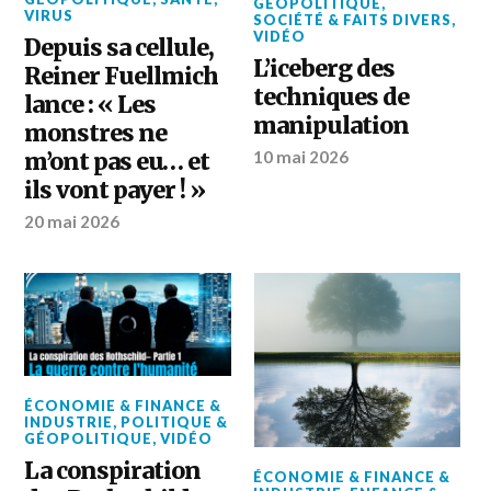
GÉOPOLITIQUE
,
VIRUS
SOCIÉTÉ & FAITS DIVERS
,
VIDÉO
Depuis sa cellule,
L’iceberg des
Reiner Fuellmich
techniques de
lance : « Les
manipulation
monstres ne
m’ont pas eu… et
10 mai 2026
ils vont payer ! »
20 mai 2026
ÉCONOMIE & FINANCE &
INDUSTRIE
,
POLITIQUE &
GÉOPOLITIQUE
,
VIDÉO
La conspiration
ÉCONOMIE & FINANCE &