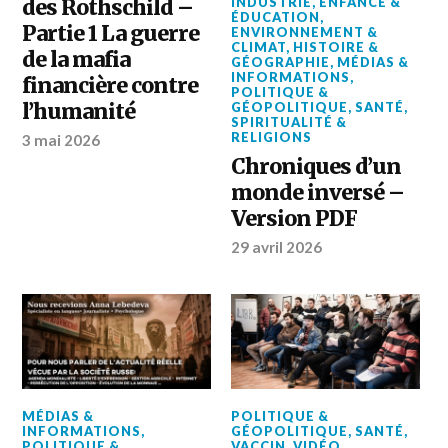
des Rothschild –
INDUSTRIE
,
ENFANCE &
ÉDUCATION
,
Partie 1 La guerre
ENVIRONNEMENT &
CLIMAT
,
HISTOIRE &
de la mafia
GÉOGRAPHIE
,
MÉDIAS &
INFORMATIONS
,
financière contre
POLITIQUE &
l’humanité
GÉOPOLITIQUE
,
SANTÉ
,
SPIRITUALITÉ &
RELIGIONS
3 mai 2026
Chroniques d’un
monde inversé –
Version PDF
29 avril 2026
MÉDIAS &
POLITIQUE &
INFORMATIONS
,
GÉOPOLITIQUE
,
SANTÉ
,
POLITIQUE &
VACCIN
,
VIDÉO