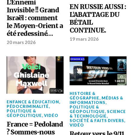
L’Ennemi
EN RUSSIE AUSSI :
Invisible !! Grand
L’ABATTAGE DU
Israël : comment
BÉTAIL
le Moyen-Orient a
CONTINUE.
été redessiné…
19 mars 2026
20 mars 2026
HISTOIRE &
GÉOGRAPHIE
,
MÉDIAS &
ENFANCE & ÉDUCATION
,
INFORMATIONS
,
PÉDOCRIMINALITÉ
,
POLITIQUE &
POLITIQUE &
GÉOPOLITIQUE
,
SCIENCE
GÉOPOLITIQUE
,
VIDÉO
& TECHNOLOGIE
,
SOCIÉTÉ & FAITS DIVERS
,
France = Pedoland
VIDÉO
? Sommes-nous
Retour vers le 9/11