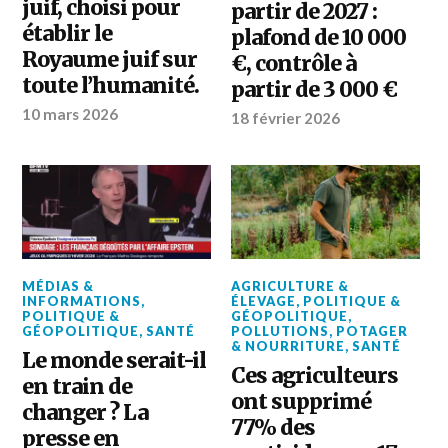
juif, choisi pour
partir de 2027 :
établir le
plafond de 10 000
Royaume juif sur
€, contrôle à
toute l’humanité.
partir de 3 000 €
10 mars 2026
18 février 2026
MÉDIAS &
AGRICULTURE &
INFORMATIONS
,
ÉLEVAGE
,
POLITIQUE &
POLITIQUE &
GÉOPOLITIQUE
,
GÉOPOLITIQUE
,
SANTÉ
POLLUTIONS
,
POTAGER
& NOURRITURE
,
SANTÉ
Le monde serait-il
Ces agriculteurs
en train de
ont supprimé
changer ? La
77% des
presse en