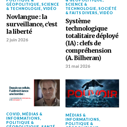
POLITIQUE &
& GÉOPOLITIQUE
,
GÉOPOLITIQUE
,
SCIENCE
SCIENCE &
& TECHNOLOGIE
,
VIDÉO
TECHNOLOGIE
,
SOCIÉTÉ
& FAITS DIVERS
,
VIDÉO
Novlangue : la
Système
surveillance, c’est
technologique
la liberté
totalitaire déployé
2 juin 2026
(IA) : clefs de
compréhension
(A. Bilheran)
31 mai 2026
COVID
,
MÉDIAS &
MÉDIAS &
INFORMATIONS
,
INFORMATIONS
,
POLITIQUE &
POLITIQUE &
GÉOPOLITIQUE
,
SANTÉ
,