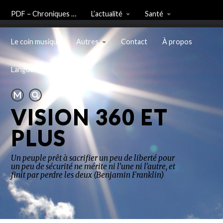
PDF – Chroniques …
L’actualité
Santé
Le coin musique
Autres
Contact
À propos
Langue
VISION 360 ET
PLUS
Un peuple prêt à sacrifier un peu de liberté pour
un peu de sécurité ne mérite ni l'une ni l'autre, et
finit par perdre les deux (Benjamin Franklin)