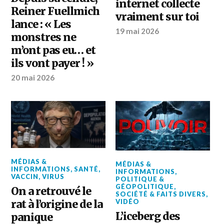
internet collecte
Reiner Fuellmich
vraiment sur toi
lance : « Les
19 mai 2026
monstres ne
m’ont pas eu… et
ils vont payer ! »
20 mai 2026
MÉDIAS &
MÉDIAS &
INFORMATIONS
,
SANTÉ
,
INFORMATIONS
,
VACCIN
,
VIRUS
POLITIQUE &
GÉOPOLITIQUE
,
On a retrouvé le
SOCIÉTÉ & FAITS DIVERS
,
VIDÉO
rat à l’origine de la
L’iceberg des
panique