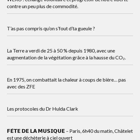
contre un peu plus de commodité.
T’as pas compris qu’on s’fout d’ta gueule ?
La Terre a verdi de 25 à 50 % depuis 1980, avec une
augmentation de la végétation grâce à la hausse du CO₂.
En 1975, on combattait la chaleur à coups de bière… pas
avec des ZFE
Les protocoles du Dr Hulda Clark
𝗙𝗘̂𝗧𝗘 𝗗𝗘 𝗟𝗔 𝗠𝗨𝗦𝗜𝗤𝗨𝗘 – Paris, 6h40 du matin, Châtelet
est une déchèterie à ciel ouvert