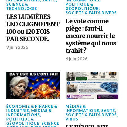
INFORMATIONS
,
SANTÉ
,
INFORMATIONS
,
SCIENCE &
POLITIQUE &
TECHNOLOGIE
GÉOPOLITIQUE
,
SOCIÉTÉ & FAITS DIVERS
LES LUMIÈRES
Le vote comme
LED CLIGNOTENT
piège : faut-il
100 ou 120 FOIS
encore nourrir le
PAR SECONDE.
système qui nous
9 juin 2026
trahit ?
6 juin 2026
ÉCONOMIE & FINANCE &
MÉDIAS &
INDUSTRIE
,
MÉDIAS &
INFORMATIONS
,
SANTÉ
,
INFORMATIONS
,
SOCIÉTÉ & FAITS DIVERS
,
POLITIQUE &
VIRUS
GÉOPOLITIQUE
,
SCIENCE