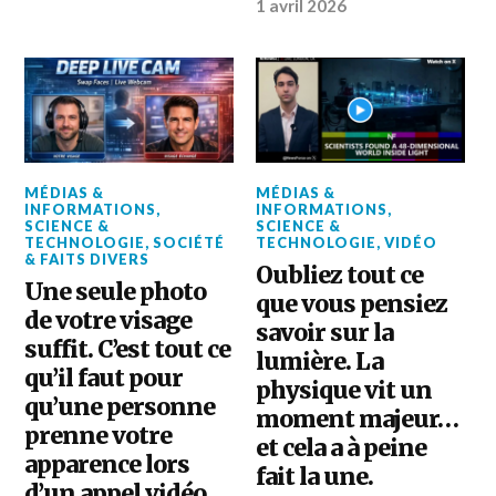
1 avril 2026
MÉDIAS &
MÉDIAS &
INFORMATIONS
,
INFORMATIONS
,
SCIENCE &
SCIENCE &
TECHNOLOGIE
,
SOCIÉTÉ
TECHNOLOGIE
,
VIDÉO
& FAITS DIVERS
Oubliez tout ce
Une seule photo
que vous pensiez
de votre visage
savoir sur la
suffit. C’est tout ce
lumière. La
qu’il faut pour
physique vit un
qu’une personne
moment majeur…
prenne votre
et cela a à peine
apparence lors
fait la une.
d’un appel vidéo