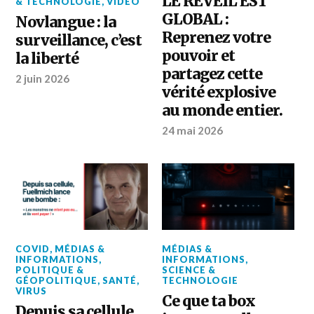
LE RÉVEIL EST
& TECHNOLOGIE
,
VIDÉO
GLOBAL :
Novlangue : la
Reprenez votre
surveillance, c’est
pouvoir et
la liberté
partagez cette
2 juin 2026
vérité explosive
au monde entier.
24 mai 2026
COVID
,
MÉDIAS &
MÉDIAS &
INFORMATIONS
,
INFORMATIONS
,
POLITIQUE &
SCIENCE &
GÉOPOLITIQUE
,
SANTÉ
,
TECHNOLOGIE
VIRUS
Ce que ta box
Depuis sa cellule,