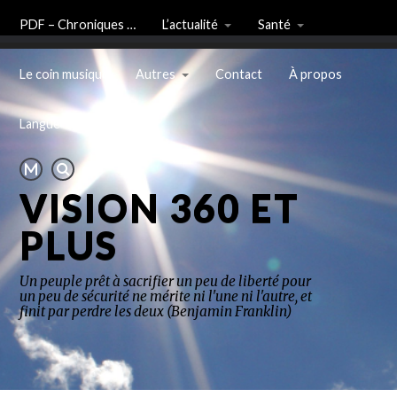
PDF – Chroniques …
L’actualité
Santé
Le coin musique
Autres
Contact
À propos
Langue
VISION 360 ET
PLUS
Un peuple prêt à sacrifier un peu de liberté pour
un peu de sécurité ne mérite ni l'une ni l'autre, et
finit par perdre les deux (Benjamin Franklin)