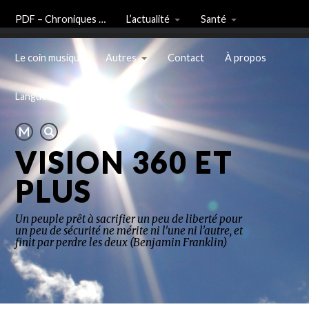
PDF – Chroniques …
L’actualité
Santé
Le coin musique
Autres
Contact
À propos
Langue
VISION 360 ET
PLUS
Un peuple prêt à sacrifier un peu de liberté pour
un peu de sécurité ne mérite ni l'une ni l'autre, et
finit par perdre les deux (Benjamin Franklin)