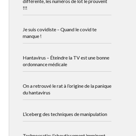
différente, les numéros de lot le prouvent
!!!
Je suis covidiste – Quand le covid te
manque !
Hantavirus – Éteindre la TV est une bonne
ordonnance médicale
On a retrouvé le rat à l’origine de la panique
du hantavirus
L’iceberg des techniques de manipulation
Technocratie: l’aboutissement imminent