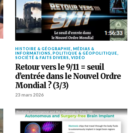
HISTOIRE & GÉOGRAPHIE
,
MÉDIAS &
INFORMATIONS
,
POLITIQUE & GÉOPOLITIQUE
,
SOCIÉTÉ & FAITS DIVERS
,
VIDÉO
Retour vers le 9/11 = seuil
d’entrée dans le Nouvel Ordre
Mondial ? (3/3)
23 mars 2026