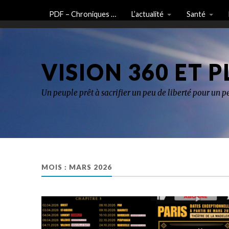
PDF – Chroniques …
L’actualité
Santé
VISION 360 ET P
Un peuple prêt à sacrifier un peu de liberté pour un pe
MOIS :
MARS 2026