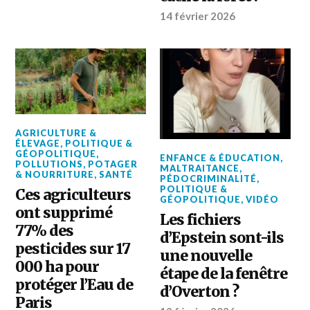
14 février 2026
AGRICULTURE &
ÉLEVAGE
,
POLITIQUE &
GÉOPOLITIQUE
,
ENFANCE & ÉDUCATION
,
POLLUTIONS
,
POTAGER
MALTRAITANCE
,
& NOURRITURE
,
SANTÉ
PÉDOCRIMINALITÉ
,
POLITIQUE &
Ces agriculteurs
GÉOPOLITIQUE
,
VIDÉO
ont supprimé
Les fichiers
77% des
d’Epstein sont-ils
pesticides sur 17
une nouvelle
000 ha pour
étape de la fenêtre
protéger l’Eau de
d’Overton ?
Paris