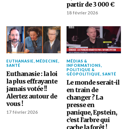
partir de 3 000 €
18 février 2026
EUTHANASIE
,
MÉDECINE
,
MÉDIAS &
SANTÉ
INFORMATIONS
,
POLITIQUE &
Euthanasie : la loi
GÉOPOLITIQUE
,
SANTÉ
la plus effrayante
Le monde serait-il
jamais votée !!
en train de
Alertez autour de
changer ? La
vous !
presse en
panique, Epstein,
17 février 2026
c’est l’arbre qui
cache la forêt !