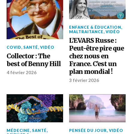
ENFANCE & ÉDUCATION
,
MALTRAITANCE
,
VIDÉO
L’EVARS Russe :
Peut-être pire que
COVID
,
SANTÉ
,
VIDÉO
Collector : The
chez nous en
best of Benny Hill
France. C’est un
plan mondial !
4 février 2026
3 février 2026
MÉDECINE
,
SANTÉ
,
PENSÉE DU JOUR
,
VIDÉO