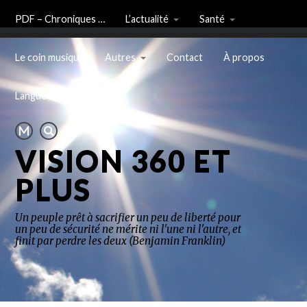
PDF – Chroniques …
L’actualité
Santé
Le coin musique
Autres
Contact
À propos
Langue
VISION 360 ET
PLUS
Un peuple prêt à sacrifier un peu de liberté pour
un peu de sécurité ne mérite ni l'une ni l'autre, et
finit par perdre les deux (Benjamin Franklin)