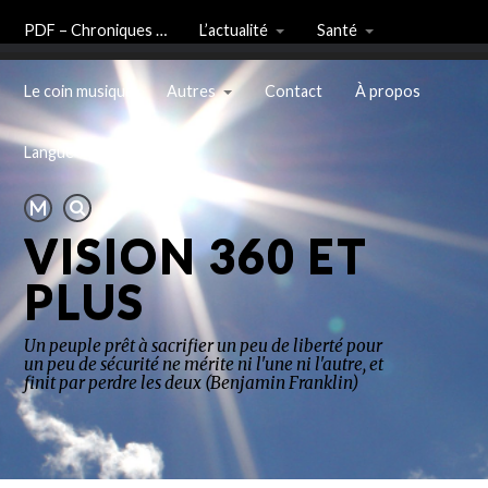
PDF – Chroniques …
L’actualité
Santé
Le coin musique
Autres
Contact
À propos
Langue
VISION 360 ET
PLUS
Un peuple prêt à sacrifier un peu de liberté pour
un peu de sécurité ne mérite ni l'une ni l'autre, et
finit par perdre les deux (Benjamin Franklin)