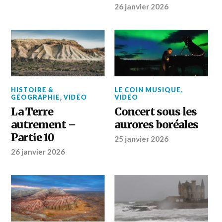
26 janvier 2026
HISTOIRE &
LE COIN MUSIQUE
,
GÉOGRAPHIE
,
VIDÉO
VIDÉO
La Terre
Concert sous les
autrement –
aurores boréales
Partie 10
25 janvier 2026
26 janvier 2026