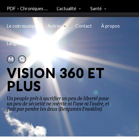
PDF – Chroniques …
L’actualité
Santé
Le coin musique
Autres
Contact
À propos
Langue
VISION 360 ET
PLUS
Un peuple prêt à sacrifier un peu de liberté pour
un peu de sécurité ne mérite ni l'une ni l'autre, et
finit par perdre les deux (Benjamin Franklin)