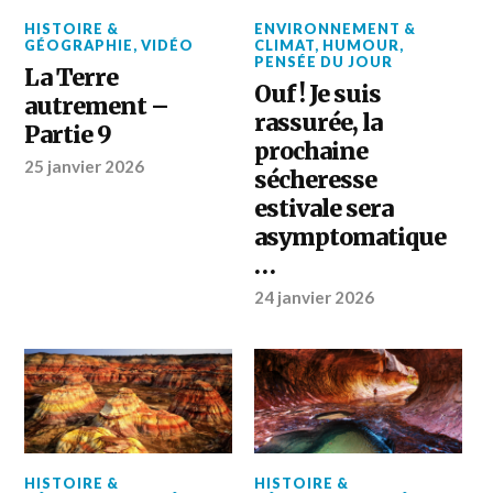
HISTOIRE &
ENVIRONNEMENT &
GÉOGRAPHIE
,
VIDÉO
CLIMAT
,
HUMOUR
,
PENSÉE DU JOUR
La Terre
Ouf ! Je suis
autrement –
rassurée, la
Partie 9
prochaine
25 janvier 2026
sécheresse
estivale sera
asymptomatique
…
24 janvier 2026
HISTOIRE &
HISTOIRE &