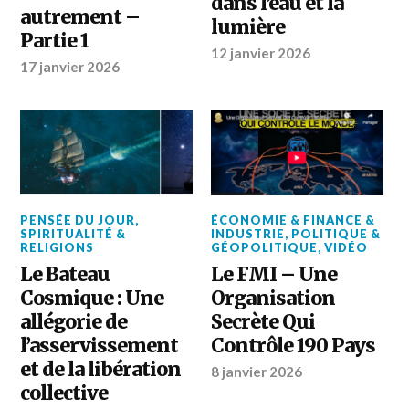
dans l’eau et la
autrement –
lumière
Partie 1
12 janvier 2026
17 janvier 2026
PENSÉE DU JOUR
,
ÉCONOMIE & FINANCE &
SPIRITUALITÉ &
INDUSTRIE
,
POLITIQUE &
RELIGIONS
GÉOPOLITIQUE
,
VIDÉO
Le Bateau
Le FMI – Une
Cosmique : Une
Organisation
allégorie de
Secrète Qui
l’asservissement
Contrôle 190 Pays
et de la libération
8 janvier 2026
collective