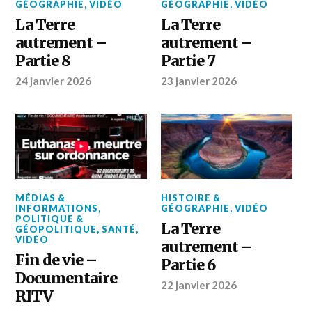
GÉOGRAPHIE
,
VIDÉO
GÉOGRAPHIE
,
VIDÉO
La Terre
La Terre
autrement –
autrement –
Partie 8
Partie 7
24 janvier 2026
23 janvier 2026
MÉDIAS &
HISTOIRE &
INFORMATIONS
,
GÉOGRAPHIE
,
VIDÉO
POLITIQUE &
La Terre
GÉOPOLITIQUE
,
SANTÉ
,
VIDÉO
autrement –
Fin de vie –
Partie 6
Documentaire
22 janvier 2026
RITV