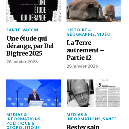
SANTÉ
,
VACCIN
HISTOIRE &
GÉOGRAPHIE
,
VIDÉO
Une étude qui
La Terre
dérange, par Del
autrement –
Bigtree 2025
Partie 12
28 janvier 2026
28 janvier 2026
MÉDIAS &
MÉDIAS &
INFORMATIONS
,
INFORMATIONS
,
SANTÉ
POLITIQUE &
Rester sain
GÉOPOLITIQUE