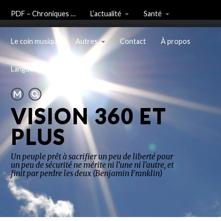
PDF – Chroniques …
L’actualité
Santé
Le coin musique
Autres
Contact
À propos
Langue
VISION 360 ET
PLUS
Un peuple prêt à sacrifier un peu de liberté pour
un peu de sécurité ne mérite ni l'une ni l'autre, et
finit par perdre les deux (Benjamin Franklin)