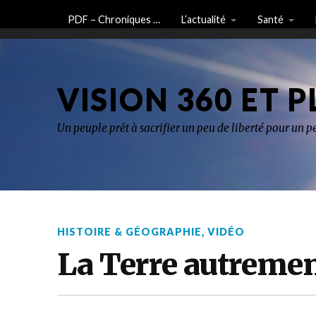
PDF – Chroniques …
L’actualité
Santé
VISION 360 ET P
Un peuple prêt à sacrifier un peu de liberté pour un pe
HISTOIRE & GÉOGRAPHIE
,
VIDÉO
La Terre autremen