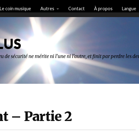
Le coin musique
Autres
Contact
À propos
Langue
LUS
u de sécurité ne mérite ni l'une ni l'autre, et finit par perdre les 
t – Partie 2