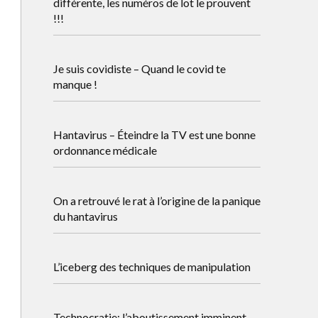
différente, les numéros de lot le prouvent
!!!
Je suis covidiste – Quand le covid te
manque !
Hantavirus – Éteindre la TV est une bonne
ordonnance médicale
On a retrouvé le rat à l’origine de la panique
du hantavirus
L’iceberg des techniques de manipulation
Technocratie: l’aboutissement imminent