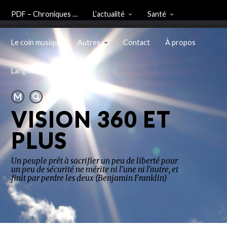
PDF – Chroniques …
L’actualité
Santé
Le coin musique
Autres
Contact
À propos
Langue
VISION 360 ET
PLUS
Un peuple prêt à sacrifier un peu de liberté pour
un peu de sécurité ne mérite ni l'une ni l'autre, et
finit par perdre les deux (Benjamin Franklin)