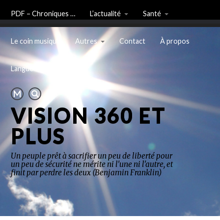
PDF – Chroniques …
L’actualité
Santé
Le coin musique
Autres
Contact
À propos
Langue
VISION 360 ET
PLUS
Un peuple prêt à sacrifier un peu de liberté pour
un peu de sécurité ne mérite ni l'une ni l'autre, et
finit par perdre les deux (Benjamin Franklin)