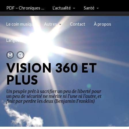
PDF – Chroniques …
L’actualité
Santé
Le coin musique
Autres
Contact
À propos
Langue
VISION 360 ET
PLUS
Un peuple prêt à sacrifier un peu de liberté pour
un peu de sécurité ne mérite ni l'une ni l'autre, et
finit par perdre les deux (Benjamin Franklin)