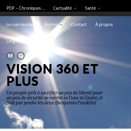
PDF – Chroniques …
L’actualité
Santé
Le coin musique
Autres
Contact
À propos
Langue
VISION 360 ET
PLUS
Un peuple prêt à sacrifier un peu de liberté pour
un peu de sécurité ne mérite ni l'une ni l'autre, et
finit par perdre les deux (Benjamin Franklin)