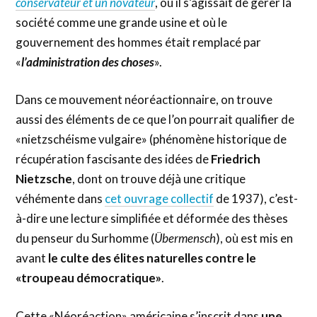
conservateur et un novateur
, où il s’agissait de gérer la
société comme une grande usine et où le
gouvernement des hommes était remplacé par
«
l’administration des choses
».
Dans ce mouvement néoréactionnaire, on trouve
aussi des éléments de ce que l’on pourrait qualifier de
«nietzschéisme vulgaire» (phénomène historique de
récupération fascisante des idées de
Friedrich
Nietzsche
, dont on trouve déjà une critique
véhémente dans
cet ouvrage collectif
de 1937), c’est-
à-dire une lecture simplifiée et déformée des thèses
du penseur du Surhomme (
Übermensch
), où est mis en
avant
le culte des élites naturelles contre le
«troupeau démocratique»
.
Cette «Néoréaction» américaine s’inscrit dans
une