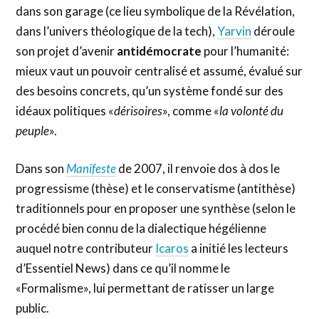
dans son garage (ce lieu symbolique de la Révélation,
dans l’univers théologique de la tech),
Yarvin
déroule
son projet d’avenir
antidémocrate
pour l’humanité:
mieux vaut un pouvoir centralisé et assumé, évalué sur
des besoins concrets, qu’un système fondé sur des
idéaux politiques «
dérisoires
», comme «
la volonté du
peuple
».
Dans son
Manifeste
de 2007, il renvoie dos à dos le
progressisme (thèse) et le conservatisme (antithèse)
traditionnels pour en proposer une synthèse (selon le
procédé bien connu de la dialectique hégélienne
auquel notre contributeur
Icaros
a initié les lecteurs
d’Essentiel News) dans ce qu’il nomme le
«Formalisme», lui permettant de ratisser un large
public.