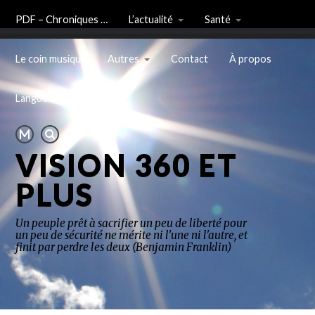
PDF – Chroniques …
L’actualité
Santé
Le coin musique
Autres
Contact
À propos
Langue
VISION 360 ET
PLUS
Un peuple prêt à sacrifier un peu de liberté pour
un peu de sécurité ne mérite ni l'une ni l'autre, et
finit par perdre les deux (Benjamin Franklin)