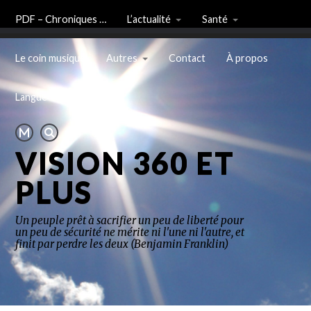
PDF – Chroniques …
L’actualité
Santé
Le coin musique
Autres
Contact
À propos
Langue
VISION 360 ET
PLUS
Un peuple prêt à sacrifier un peu de liberté pour
un peu de sécurité ne mérite ni l'une ni l'autre, et
finit par perdre les deux (Benjamin Franklin)