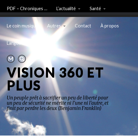
PDF – Chroniques …
L’actualité
Santé
Le coin musique
Autres
Contact
À propos
Langue
VISION 360 ET
PLUS
Un peuple prêt à sacrifier un peu de liberté pour
un peu de sécurité ne mérite ni l'une ni l'autre, et
finit par perdre les deux (Benjamin Franklin)