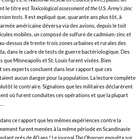
t le titre est
Toxicological assessment of the U.S. Army’s zinc
sion tests
. Il est expliqué que, quarante ans plus tôt, à
l’armée américaine déversa via des avions, depuis le toit
icules mobiles, un composé de sulfure de cadmium-zinc et
u-dessus de trente-trois zones urbaines et rurales des
a, dans le cadre de tests de guerre bactériologique. Des
s que Minneapolis et St. Louis furent visées. Bien
 ses experts concluent dans leur rapport que ces
aient aucun danger pour la population. La lecture complète
utôt le contraire. Signalons que les militaires déclarèrent
ent où furent conduites ces opérations et que la plupart
u…
dans ce rapport que les mêmes expériences contre la
onnement furent menées à la même période en Scandinavie
dant près de 40 ans ! Le journal
The Observer
enquêta sur