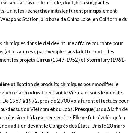
éalisées à travers le monde, dont, bien sûr, par les
ats-Unis, les recherches initiales furent principalement
r Weapons Station, à la base de China Lake, en Californie du
s chimiques dans le ciel devint une affaire courante pour
ns (et les autres), par exemple dans la lutte contre les
ent les projets Cirrus (1947-1952) et Stormfury (1961-
mière utilisation de produits chimiques pour modifier le
guerre se produisit pendant le Vietnam, sous le nom de
e
. De 1967 à 1972, près de 2 700 vols furent effectués pour
au-dessus du Vietnam et du Laos. Presque jusqu’à la fin de
res réussirent à la garder secrète. Elle ne fut révélée qu’en
 une audition devant le Congrès des États-Unis le 20 mars