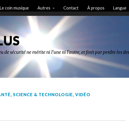
Le coin musique
Autres
Contact
À propos
Langue
LUS
u de sécurité ne mérite ni l'une ni l'autre, et finit par perdre les 
ANTÉ
,
SCIENCE & TECHNOLOGIE
,
VIDÉO