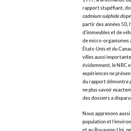
rapport stupéfiant, don
cadmium sulphide disper
partir des années 50, 
d’immeubles et de véh
de micro-organismes a
États-Unis et du Canad
villes aussi importante
évidemment, le NRC et
expériences ne présent
du rapport démontre pl
ne plus savoir exactem
des dossiers a dispar
Nous apprenons aussi 
population et l’envir
et au Royaume-Uni, pen