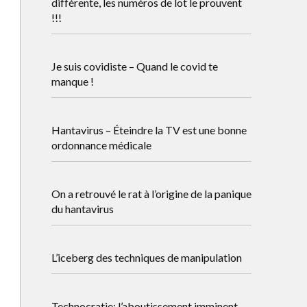
différente, les numéros de lot le prouvent
!!!
Je suis covidiste – Quand le covid te
manque !
Hantavirus – Éteindre la TV est une bonne
ordonnance médicale
On a retrouvé le rat à l’origine de la panique
du hantavirus
L’iceberg des techniques de manipulation
Technocratie: l’aboutissement imminent