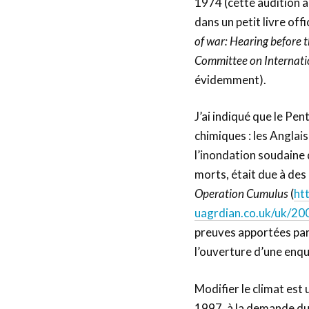
1974 (cette audition a
dans un petit livre offic
of war: Hearing before 
Committee on Internatio
évidemment).
J’ai indiqué que le Pe
chimiques : les Anglais
l’inondation soudaine 
morts, était due à de
Operation Cumulus
(
ht
uagrdian.co.uk/uk/200
preuves apportées par 
l’ouverture d’une enquê
Modifier le climat est
1997, à la demande du