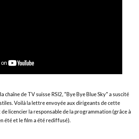
 la chaîne de TV suisse RSI2, “Bye Bye Blue Sky” a suscité
tiles. Voilà la lettre envoyée aux dirigeants de cette
 de licencier la responsable de la programmation (grâce à
ien été et le film a été rediffusé).