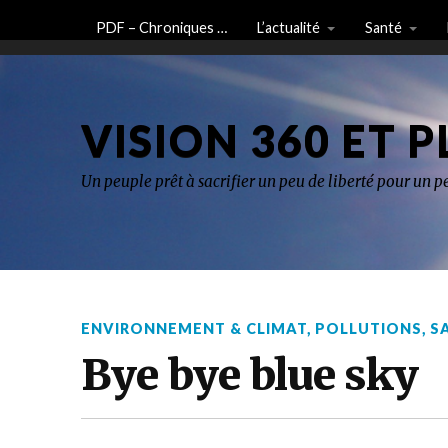
PDF – Chroniques …
L’actualité
Santé
VISION 360 ET P
Un peuple prêt à sacrifier un peu de liberté pour un pe
ENVIRONNEMENT & CLIMAT
,
POLLUTIONS
,
S
Bye bye blue sky