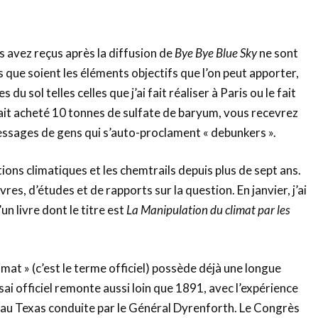
 avez reçus après la diffusion de
Bye Bye Blue Sky
ne sont
s que soient les éléments objectifs que l’on peut apporter,
 du sol telles celles que j’ai fait réaliser à Paris ou le fait
ait acheté 10 tonnes de sulfate de baryum, vous recevrez
essages de gens qui s’auto-proclament « debunkers ».
ions climatiques et les chemtrails depuis plus de sept ans.
livres, d’études et de rapports sur la question. En janvier, j’ai
un livre dont le titre est
La Manipulation du climat par les
imat » (c’est le terme officiel) possède déjà une longue
sai officiel remonte aussi loin que 1891, avec l’expérience
 au Texas conduite par le Général Dyrenforth. Le Congrès