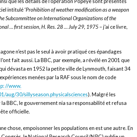
insi que les détails de l’opération Popeye sont présentés
iel intitulé ‘
Prohibition of weather modification as a weapon
the Subcommittee on International Organizations of the
nal … first session
,
H. Res. 28 … July 29, 1975
– j’ai ce livre,
ntagone n’est pas le seul à avoir pratiqué ces épandages
 l’ont fait aussi. La BBC, par exemple, a révélé en 2001 que
qui dévasta en 1952 la petite ville de Lynmouth, faisant 34
s expériences menées par la RAF sous le nom de code
tp: //www.
1/aug/30/sillyseason.physicalsciences
). Malgré les
la BBC, le gouvernement nia sa responsabilité et refusa
te officielle.
 une chose, empoisonner les populations en est une autre. En
 Congrès, le National Research Council (NRC) publie un