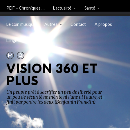
PDF – Chroniques …
L’actualité
Santé
Le coin musique
Autres
Contact
À propos
Langue
VISION 360 ET
PLUS
Un peuple prêt à sacrifier un peu de liberté pour
un peu de sécurité ne mérite ni l'une ni l'autre, et
finit par perdre les deux (Benjamin Franklin)