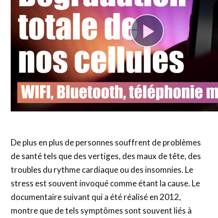
De plus en plus de personnes souffrent de problèmes de santé tels que des vertiges, des maux de tête, des troubles du rythme cardiaque ou des insomnies. Le stress est souvent invoqué comme étant la cause. Le documentaire suivant qui a été réalisé en 2012, montre que de tels symptômes sont souvent liés à d’autres causes moins connues. Le film nous emmène en voyage depuis nos origines jusqu’aux années 1990, lorsque l’expansion des technologies de communication sans fil a commencé. Depuis, l’humanité est plongée dans un océan de fréquences artificielles. À première vue, la planète semble être la même, mais au niveau cellulaire, c’est le plus grand changement que la vie sur Terre ait subi. Les conséquences ne doivent pas être sous-estimées ! Kla.TV a traduit et doublé ce film en français pour vous. Des scientifiques, des représentants de l’industrie, des médecins et des personnes concernées s’expriment. Nous vous souhaitons beaucoup de plaisir à regarder le film documentaire suivant de James Russell : « RÉSONANCE – Des êtres de fréquence » ! […] Professeur Denis Henshaw, Université de Bristol : Nous ne comprenons pas encore tout à fait ce que nous faisons là. Nous avons enfin un communiqué sur la question de savoir si les téléphones portables provoquent le cancer. Résonance – Des êtres de fréquence […] Un scientifique inconnu est sur le point de faire une découverte qui aurait dû tout changer. Il s’appelait Winfried Otto Schumann. Depuis ce jour-là, il a enseigné à ses étudiants la physique de l’électricité. Comment une sphère peut générer une tension électrique dans une sphère, et en conséquence, une fréquence. La classe de Schumann a eu du mal à comprendre le sujet. Pour faciliter les choses, le professeur leur a demandé de s’imaginer que la Terre était une sphère et l’ionosphère une autre. Il leur a ensuite demandé de calculer le voltage qui existait entre les deux. Comme il n’en avait aucune idée, Schumann s’est mis lui aussi à calculer. Le pouls de la Terre, la résonance de Schumann, était exactement de 7,83 hertz. La découverte était étonnante. La résonance de Schumann ressemblait-elle simplement aux ondes alpha du cerveau humain ? Non, elle était identique ! La fréquence du cerveau qui contrôle notre créativité, nos performances, notre stress, nos peurs et notre système immunitaire, s’était en quelque sorte alignée sur la fréquence de la planète. Le pouls de la Terre était devenu le pouls de la vie elle-même. […] Eh bien, si on regarde l’histoire de la Terre, cela semble assez évident. Les ondes de Schumann font partie de cette planète depuis le commencement. La vie évolue, entourée de ces ondes, et s’accordant inévitablement avec elles. En fait, notre sensibilité à la fréquence est profondément liée à notre capacité de percevoir un autre phénomène de la planète. Champs magnétiques […] Norman Carrick, British Beekeepers Association (BBKA) : Nous savons que les abeilles sont sensibles aux champs magnétiques. Nous savons qu’elles ont dans leur corps, des particules de magnétite terrestre. Et des études en laboratoire ont montré qu’elles sont en effet sensibles aux champs magnétiques. On peut démontrer en laboratoire qu’on peut contrôler la manière dont elles construisent leurs alvéoles en créant un champ magnétique artificiel, et il semble évident que les abeilles utilisent les champs magnétiques pour s’orienter. Le fragile équilibre de la vie sur Terre est parfaitement illustré par la dépendance aux abeilles et leur pollinisation des plantes. On pense que sans les abeilles, la vie aurait peu de chances de se développer. La pollinisation par les insectes est nécessaire à presque tout ce qui rend la nourriture intéressante : Donc, les fruits, les noix, tout cela a besoin de la pollinisation par les insectes, et les abeilles sont le groupe le plus important de pollinisateurs. Environ 70 % des cultures vivrières dans le monde sont pollinisées par les abeilles […] En 2006, l’impensable s’est produit : les colonies d’abeilles du monde entier ont commencé à s’éteindre et personne n’a pu expliquer pourquoi. […] Ce type de mortalité des abeilles, également connu sous le nom de CCD – Colony Collapse Disorder – affecte les colonies d’abeilles dans le monde entier, certains pays ayant signalé des pertes allant jusqu’à 70%. Une multitude de raisons ont été citées comme déclencheurs. Mais aucune d’elles n’a pu expliquer de manière concluante pourquoi les abeilles ne retournent soudainement plus à leurs ruches – à une exception près : un travail de recherche sensationnel de Jochen Kuhn et de son équipe. Lors d’une expérience, le docteur a travaillé avec huit colonies d’abeilles et a placé un téléphone DECT ordinaire dans quatre d’entre elles. Les scientifiques ont ensuite surveillé si la présence d’un téléphone DECT avait une influence sur le fait que les abeilles retournent ou non à leur ruche. Les résultats ont été surprenants. Les abeilles sont revenues en nombre normal dans les ruches où aucun téléphone DECT n’avait été placé. Mais peu d’abeilles sont retournées dans les ruches qui contenaient un téléphone DECT. Aucune abeille n’est retournée à l’une des ruches qui contenait un téléphone DECT. Pour comprendre pleinement la portée de l’expérience du Dr Kuhn, nous devons d’abord comprendre comment fonctionne un téléphone DECT. La raison pour laquelle vous pouvez vous déplacer dans votre maison et téléphoner avec votre téléphone DECT est que la station de base de votre téléphone envoie des ondes électromagnétiques, appelées micro-ondes, à votre combiné. C’est exactement de la même façon qu’une antenne-relais communique avec un téléphone portable. Un téléphone DECT est essentiellement une version miniature d’une antenne de téléphonie mobile. Si une abeille est influencée par ce qui provient d’un téléphone DECT, elle sera certainement influencée par ce qui provient d’une antenne relais de téléphonie mobile. Et avec 4 milliards d’utilisateurs de téléphonie mobile dans le monde, il y a eu soudainement un nombre effrayant d’antennes de téléphonie mobile. Le sens de l’orientation magnétique de l’abeille lui permet de s’orienter grâce aux lignes du champ magnétique terrestre. Une capacité dans laquelle elle a investi des millions d’années de développement et de réglage fin. N’est-il donc pas évident qu’une sensibilité aussi élevée soit influencée par les moindres changements de l’environnement électromagnétique ? Que signifie alors ce changement gigantesque qui s’est produit presque du jour au lendemain ? Y a-t-il d’autres espèces qui ont cette sensibilité aux champs magnétiques ? Une sensibilité qui les rend finalement vulnérables aux fréquences d’origine humaine ? Malheureusement, la découverte d’une nouvelle protéine appelée cryptochrome suggère que toute vie a un sens magnétique. Cryptochrome Peter Hore, professeur de chimie à l’Université d’Oxford : Ils ont été découverts dans les plantes dans les années 1990. Leur fonction est d’absorber la lumière bleue nécessaire à la régulation de la croissance. Depuis, on en a trouvé chez les insectes, les animaux, les mammifères, l’homme et les oiseaux. Professeur Denis Henshaw, Université de Bristol : Les cryptochromes sont des molécules biologiques appelées protéines. Elles sont fabriquées par certains de nos gènes, appelés gènes CRY. Et la molécule de cryptochrome en fait régule notre rythme circadien, [(rythme interne qui a une durée de période d’environ 24 heures et qui a une grande influence sur les fonctions de l’organisme chez de nombreux êtres vivants)] y compris la production de mélatonine. Peter Hore, professeur de chimie à l’université d’Oxford : Certains des cryptochromes semblent avoir pour fonction d’absorber la lumière, comme détecteur de l’horloge circadienne. Ils constituent donc un apport pour le rythme jour/nuit que semblent avoir de nombreuses espèces ; les plantes tout comme les animaux. Mais en 2000, Thorsten Ritz a mis en évidence un rôle encore plus surprenant du cryptochrome. Dans une série d’expériences sur des rouges-gorges, il a prouvé que leur sens de l’orientation n’était pas uniquement basé sur le magnétisme, mais provenait directement de cellules cryptochromes placées derrière l’œil. […] Professeur Denis Henshaw, Université de Bristol : La façon dont il a testé cela était d’exposer les oiseaux à des champs de radiofréquence pour voir si cela perturberait réellement leur boussole magnétique. Il s’est avéré que non seulement le champ à haute fréquence perturbait effectivement la migration des rouges-gorges, mais que cela se produisait même à des intensités de champ très faibles. C’est vraiment important et vraiment intéressant que même des champs de radiofréquence très faibles aient affecté la boussole des rouges-gorges. Les expériences de Ritz ont clairement montré que la cellule cryptochrome utilisée pour la navigation est sérieusement affectée par les fréquences produites par l’homme – et déjà par des fréquences bien inférieures à celles considérées comme sûres par l’ICNIRP, l’organisme de réglementation. […] Professeur Denis Henshaw, Université de Bristol : Il y a de bonnes raisons scientifiques de penser que les champs magnétiques, les champs magnétiques artificiels vont détruire l’habitat d’un certain nombre d’espèces. Au cours des 25 dernières années (note : avant 2011) différentes espèces qui utilisent les champs magnétiques de la Terre pour la navigation ont mystérieusement diminué : – Déclin dramatique de 109 espèces d’oiseaux migrateurs arctiques – 5 espèces de papillons éteintes en Grande-Bretagne – 36 espèces d’oiseaux côtiers australiens ont diminué de 75% – 10% des espèces de papillons dans le monde sont en danger d’extinction – 45% des espèces courantes d’oiseaux européennes ont régressé – Recul de 50% des papillons de prairie européens – La moitié des papillons britanniques connus sont en danger d’extinction – Abeilles : jusqu’à 70% de déclin – 62% des oiseaux d’eau migrateurs sont en déclin ou éteints en Asie – Limicoles australiens :