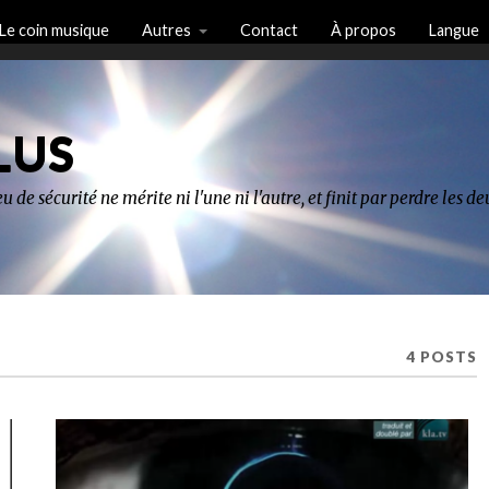
Le coin musique
Autres
Contact
À propos
Langue
LUS
u de sécurité ne mérite ni l'une ni l'autre, et finit par perdre les 
4 POSTS