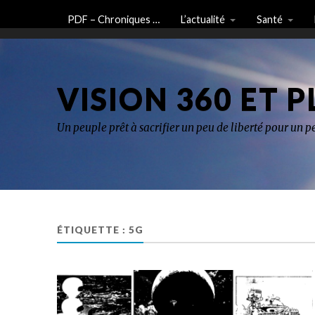
PDF – Chroniques …
L’actualité
Santé
VISION 360 ET P
Un peuple prêt à sacrifier un peu de liberté pour un pe
ÉTIQUETTE :
5G