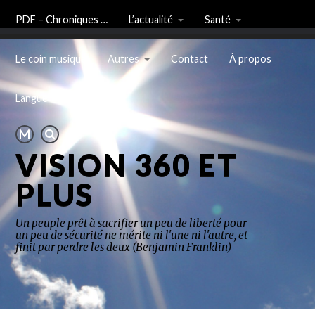
PDF – Chroniques …
L’actualité
Santé
Le coin musique
Autres
Contact
À propos
Langue
VISION 360 ET
PLUS
Un peuple prêt à sacrifier un peu de liberté pour
un peu de sécurité ne mérite ni l'une ni l'autre, et
finit par perdre les deux (Benjamin Franklin)