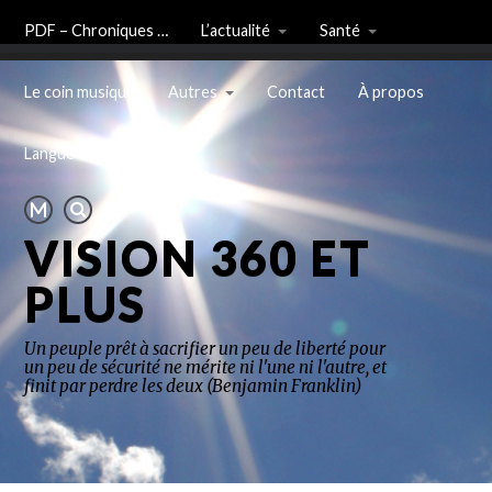
PDF – Chroniques …
L’actualité
Santé
Le coin musique
Autres
Contact
À propos
Langue
VISION 360 ET
PLUS
Un peuple prêt à sacrifier un peu de liberté pour
un peu de sécurité ne mérite ni l'une ni l'autre, et
finit par perdre les deux (Benjamin Franklin)