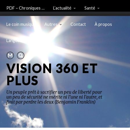
PDF – Chroniques …
L’actualité
Santé
Le coin musique
Autres
Contact
À propos
Langue
VISION 360 ET
PLUS
Un peuple prêt à sacrifier un peu de liberté pour
un peu de sécurité ne mérite ni l'une ni l'autre, et
finit par perdre les deux (Benjamin Franklin)