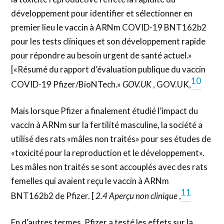
développement pour identifier et sélectionner en
premier lieu le vaccin à ARNm COVID-19 BNT162b2
pour les tests cliniques et son développement rapide
pour répondre au besoin urgent de santé actuel.»
[«Résumé du rapport d’évaluation publique du vaccin
10
COVID-19 Pfizer/BioNTech.»
GOV.UK
, GOV.UK,
Mais lorsque Pfizer a finalement étudié l’impact du
vaccin à ARNm sur la fertilité masculine, la société a
utilisé des rats «mâles non traités» pour ses études de
«toxicité pour la reproduction et le développement».
Les mâles non traités se sont accouplés avec des rats
femelles qui avaient reçu le vaccin à ARNm
11
BNT162b2 de Pfizer. [
2.4 Aperçu non clinique
,
En d’autres termes, Pfizer a testé les effets sur la