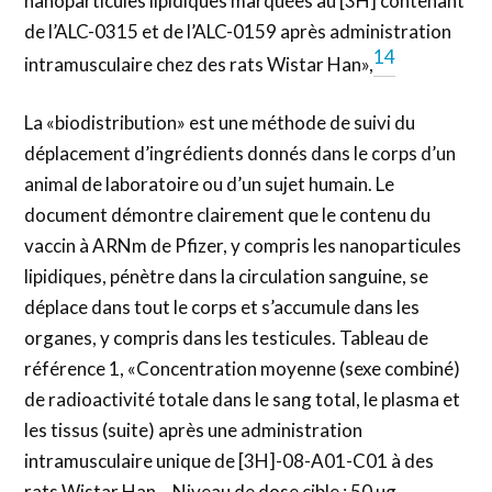
nanoparticules lipidiques marquées au [3H] contenant
de l’ALC-0315 et de l’ALC-0159 après administration
14
intramusculaire chez des rats Wistar Han»,
La «biodistribution» est une méthode de suivi du
déplacement d’ingrédients donnés dans le corps d’un
animal de laboratoire ou d’un sujet humain. Le
document démontre clairement que le contenu du
vaccin à ARNm de Pfizer, y compris les nanoparticules
lipidiques, pénètre dans la circulation sanguine, se
déplace dans tout le corps et s’accumule dans les
organes, y compris dans les testicules. Tableau de
référence 1, «Concentration moyenne (sexe combiné)
de radioactivité totale dans le sang total, le plasma et
les tissus (suite) après une administration
intramusculaire unique de [3H]-08-A01-C01 à des
rats Wistar Han – Niveau de dose cible : 50 µg