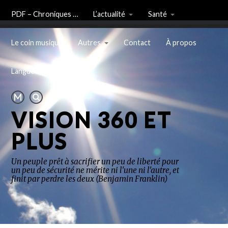
PDF – Chroniques …
L’actualité
Santé
Le coin musique
Autres
Contact
À propos
Langue
VISION 360 ET
PLUS
Un peuple prêt à sacrifier un peu de liberté pour
un peu de sécurité ne mérite ni l'une ni l'autre, et
finit par perdre les deux (Benjamin Franklin)