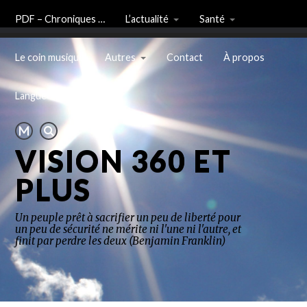
PDF – Chroniques …
L’actualité
Santé
Le coin musique
Autres
Contact
À propos
Langue
VISION 360 ET
PLUS
Un peuple prêt à sacrifier un peu de liberté pour
un peu de sécurité ne mérite ni l'une ni l'autre, et
finit par perdre les deux (Benjamin Franklin)