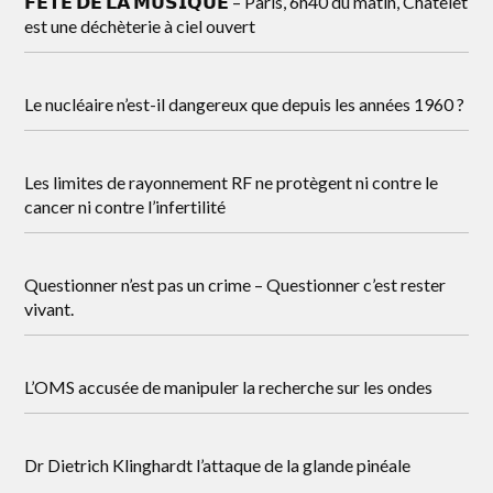
𝗙𝗘̂𝗧𝗘 𝗗𝗘 𝗟𝗔 𝗠𝗨𝗦𝗜𝗤𝗨𝗘 – Paris, 6h40 du matin, Châtelet
est une déchèterie à ciel ouvert
Le nucléaire n’est-il dangereux que depuis les années 1960 ?
Les limites de rayonnement RF ne protègent ni contre le
cancer ni contre l’infertilité
Questionner n’est pas un crime – Questionner c’est rester
vivant.
L’OMS accusée de manipuler la recherche sur les ondes
Dr Dietrich Klinghardt l’attaque de la glande pinéale