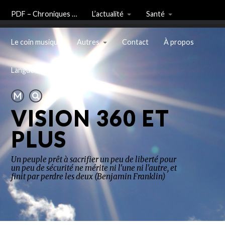
PDF – Chroniques …
L’actualité
Santé
Le coin musique
Autres
Contact
À propos
Langue
VISION 360 ET
PLUS
Un peuple prêt à sacrifier un peu de liberté pour
un peu de sécurité ne mérite ni l'une ni l'autre, et
finit par perdre les deux (Benjamin Franklin)