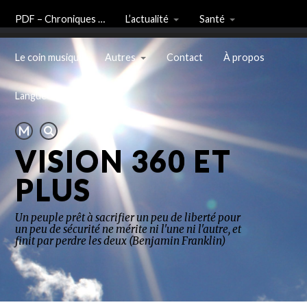
PDF – Chroniques …
L’actualité
Santé
Le coin musique
Autres
Contact
À propos
Langue
VISION 360 ET
PLUS
Un peuple prêt à sacrifier un peu de liberté pour
un peu de sécurité ne mérite ni l'une ni l'autre, et
finit par perdre les deux (Benjamin Franklin)