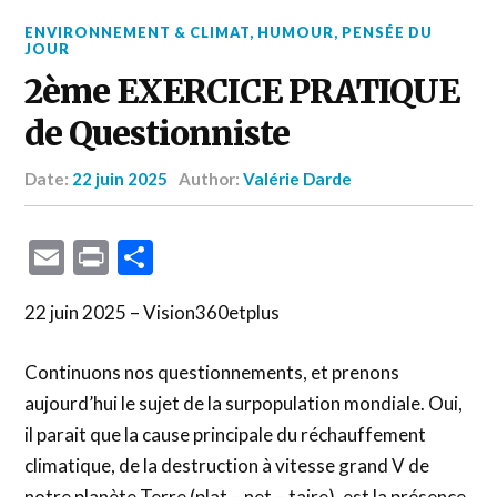
ENVIRONNEMENT & CLIMAT
,
HUMOUR
,
PENSÉE DU
JOUR
2ème EXERCICE PRATIQUE
de Questionniste
Date:
22 juin 2025
Author:
Valérie Darde
Email
Print
Partager
22 juin 2025 – Vision360etplus
Continuons nos questionnements, et prenons
aujourd’hui le sujet de la surpopulation mondiale. Oui,
il parait que la cause principale du réchauffement
climatique, de la destruction à vitesse grand V de
notre planète Terre (plat – net – taire), est la présence