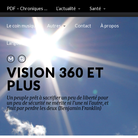
PDF – Chroniques …
L’actualité
Santé
Le coin musique
Autres
Contact
À propos
Langue
VISION 360 ET
PLUS
Un peuple prêt à sacrifier un peu de liberté pour
un peu de sécurité ne mérite ni l'une ni l'autre, et
finit par perdre les deux (Benjamin Franklin)