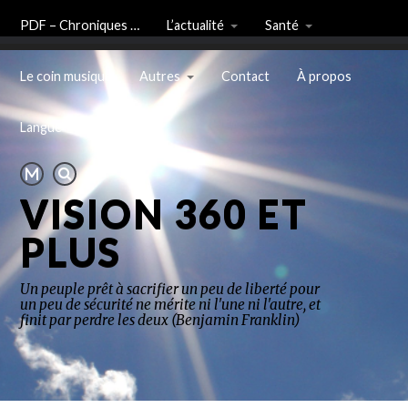
PDF – Chroniques …
L’actualité
Santé
Le coin musique
Autres
Contact
À propos
Langue
VISION 360 ET
PLUS
Un peuple prêt à sacrifier un peu de liberté pour
un peu de sécurité ne mérite ni l'une ni l'autre, et
finit par perdre les deux (Benjamin Franklin)