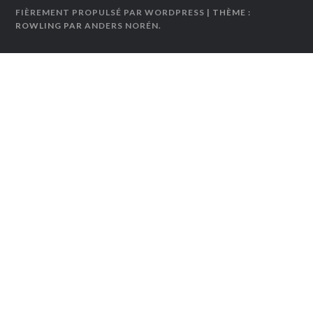
FIÈREMENT PROPULSÉ PAR WORDPRESS
| THÈME :
ROWLING PAR
ANDERS NORÉN
.