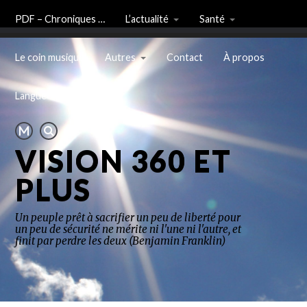
PDF – Chroniques …
L’actualité
Santé
Le coin musique
Autres
Contact
À propos
Langue
VISION 360 ET
PLUS
Un peuple prêt à sacrifier un peu de liberté pour
un peu de sécurité ne mérite ni l'une ni l'autre, et
finit par perdre les deux (Benjamin Franklin)