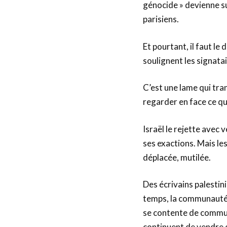
génocide » devienne s
parisiens.
Et pourtant, il faut le 
soulignent les signatai
C’est une lame qui tranc
regarder en face ce qu
Israël le rejette avec 
ses exactions. Mais le
déplacée, mutilée.
Des écrivains palestin
temps, la communauté i
se contente de commun
continuent de vendre d