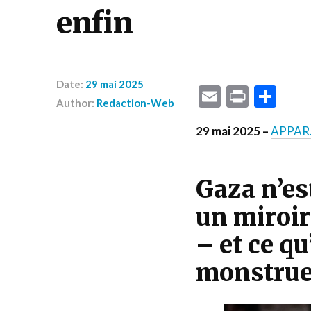
enfin
Date:
29 mai 2025
Email
Print
Par
Author:
Redaction-Web
29 mai 2025 –
APPAR
Gaza n’est
un miroir
– et ce qu’
monstrue