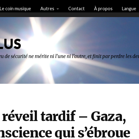
Le coin musique
Autres
Contact
À propos
Langue
LUS
u de sécurité ne mérite ni l'une ni l'autre, et finit par perdre les 
 réveil tardif – Gaza,
nscience qui s’ébroue