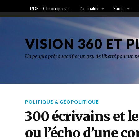
PDF – Chroniques …
L’actualité
Santé
VISION 360 ET P
Un peuple prêt à sacrifier un peu de liberté pour un pe
POLITIQUE & GÉOPOLITIQUE
300 écrivains et le
ou l’écho d’une co