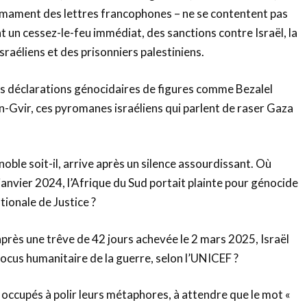
irmament des lettres francophones – ne se contentent pas
t un cessez-le-feu immédiat, des sanctions contre Israël, la
sraéliens et des prisonniers palestiniens.
les déclarations génocidaires de figures comme Bezalel
-Gvir, ces pyromanes israéliens qui parlent de raser Gaza
noble soit-il, arrive après un silence assourdissant. Où
 janvier 2024, l’Afrique du Sud portait plainte pour génocide
tionale de Justice ?
après une trêve de 42 jours achevée le 2 mars 2025, Israël
blocus humanitaire de la guerre, selon l’UNICEF ?
l, occupés à polir leurs métaphores, à attendre que le mot «