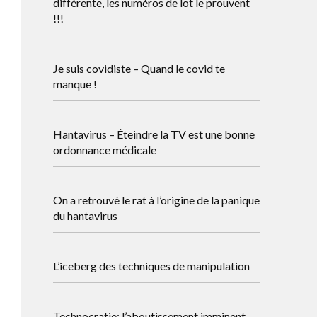
différente, les numéros de lot le prouvent
!!!
Je suis covidiste – Quand le covid te
manque !
Hantavirus – Éteindre la TV est une bonne
ordonnance médicale
On a retrouvé le rat à l’origine de la panique
du hantavirus
L’iceberg des techniques de manipulation
Technocratie: l’aboutissement imminent