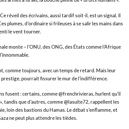
e réveil des écrivains, aussi tardif soit-il, est un signal. Il
s plumes, d’ordinaire si frileuses à se salir les mains dans
enti le vent tourner.
onale monte – l’ONU, des ONG, des États comme l’Afrique
l’innommable.
ent, comme toujours, avec un temps de retard. Mais leur
r prestige, pourrait fissurer le mur de l’indifférence.
ons fusent : certains, comme @frenchrivieras, hurlent qu’il
 », tandis que d’autres, comme @lasuite72, rappellent les
ie, loin des bastions du Hamas. Le débat s’enflamme, et
Gaza ne peut plus attendre les tièdes.