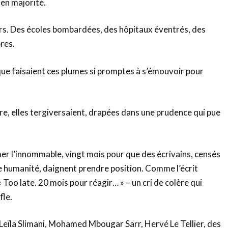
, en majorité.
ers. Des écoles bombardées, des hôpitaux éventrés, des
res.
ue faisaient ces plumes si promptes à s’émouvoir pour
pire, elles tergiversaient, drapées dans une prudence qui pue
r l’innommable, vingt mois pour que des écrivains, censés
re humanité, daignent prendre position. Comme l’écrit
oo late. 20 mois pour réagir… » – un cri de colère qui
le.
Leïla Slimani, Mohamed Mbougar Sarr, Hervé Le Tellier, des