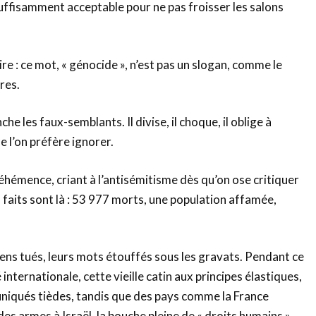
uffisamment acceptable pour ne pas froisser les salons
dire : ce mot, « génocide », n’est pas un slogan, comme le
res.
he les faux-semblants. Il divise, il choque, il oblige à
e l’on préfère ignorer.
véhémence, criant à l’antisémitisme dès qu’on ose critiquer
s faits sont là : 53 977 morts, une population affamée,
iens tués, leurs mots étouffés sous les gravats. Pendant ce
nternationale, cette vieille catin aux principes élastiques,
iqués tièdes, tandis que des pays comme la France
es armes à Israël, la bouche pleine de « droits humains ».