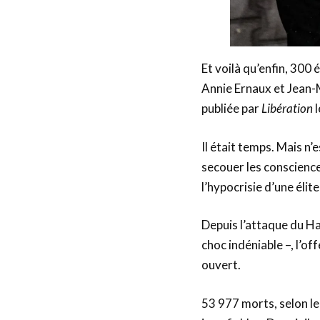
Et voilà qu’enfin, 300
Annie Ernaux et Jean-M
publiée par
Libération
l
Il était temps. Mais n’
secouer les conscience
l’hypocrisie d’une élit
Depuis l’attaque du Ha
choc indéniable –, l’of
ouvert.
53 977 morts, selon le