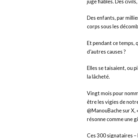
juge fiables. Des civils
Des enfants, par milli
corps sous les décomb
Et pendant ce temps, q
d’autres causes ?
Elles se taisaient, ou 
la lâcheté.
Vingt mois pour nomme
être les vigies de not
@ManouBache sur X, « T
résonne comme une gif
Ces 300 signataires – 