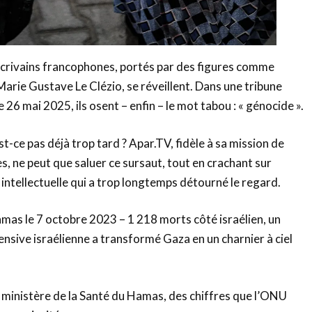
 écrivains francophones, portés par des figures comme
arie Gustave Le Clézio, se réveillent. Dans une tribune
e 26 mai 2025, ils osent – enfin – le mot tabou : « génocide ».
est-ce pas déjà trop tard ? Apar.TV, fidèle à sa mission de
s, ne peut que saluer ce sursaut, tout en crachant sur
e intellectuelle qui a trop longtemps détourné le regard.
mas le 7 octobre 2023 – 1 218 morts côté israélien, un
fensive israélienne a transformé Gaza en un charnier à ciel
 ministère de la Santé du Hamas, des chiffres que l’ONU