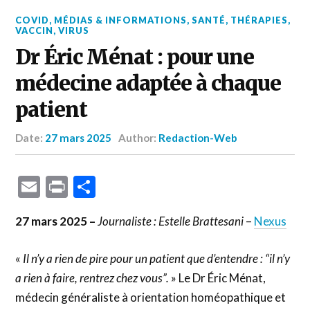
COVID
,
MÉDIAS & INFORMATIONS
,
SANTÉ
,
THÉRAPIES
,
VACCIN
,
VIRUS
Dr Éric Ménat : pour une
médecine adaptée à chaque
patient
Date:
27 mars 2025
Author:
Redaction-Web
Email
Print
Partager
27 mars 2025 –
Journaliste : Estelle Brattesani
–
Nexus
«
Il n’y a rien de pire pour un patient que d’entendre : “il n’y
a rien à faire, rentrez chez vous”.
» Le Dr Éric Ménat,
médecin généraliste à orientation homéopathique et