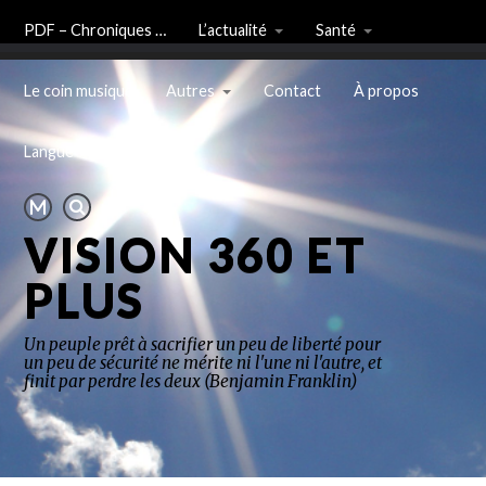
PDF – Chroniques …
L’actualité
Santé
Le coin musique
Autres
Contact
À propos
Langue
VISION 360 ET
PLUS
Un peuple prêt à sacrifier un peu de liberté pour
un peu de sécurité ne mérite ni l'une ni l'autre, et
finit par perdre les deux (Benjamin Franklin)