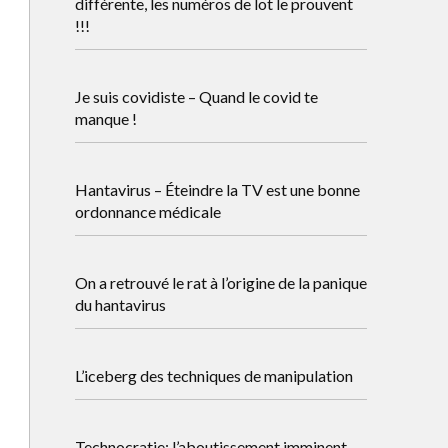
différente, les numéros de lot le prouvent
!!!
Je suis covidiste – Quand le covid te
manque !
Hantavirus – Éteindre la TV est une bonne
ordonnance médicale
On a retrouvé le rat à l’origine de la panique
du hantavirus
L’iceberg des techniques de manipulation
Technocratie: l’aboutissement imminent