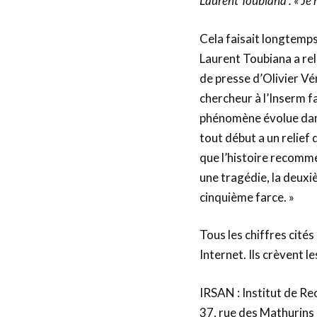
Laurent Toubiana : « Je n
Cela faisait longtemps 
Laurent Toubiana a rele
de presse d’Olivier Vé
chercheur à l’Inserm f
phénomène évolue dans l
tout début a un relief 
que l’histoire recomme
une tragédie, la deuxi
cinquième farce. »
Tous les chiffres cités
Internet. Ils crèvent l
IRSAN : Institut de Re
37, rue des Mathurins