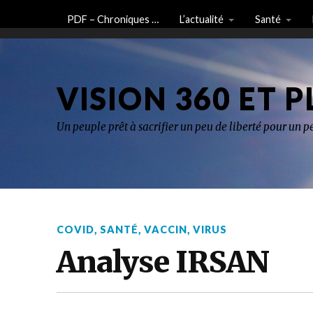
PDF – Chroniques …
L’actualité
Santé
VISION 360 ET P
Un peuple prêt à sacrifier un peu de liberté pour un pe
COVID
,
SANTÉ
,
VACCIN
,
VIRUS
Analyse IRSAN