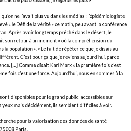
e cherche pas à rassurer, je regarde les faits »
qu’on ne l’avait plus vu dans les médias : l’épidémiologiste
vé « le Défi de la vérité » ce matin, peu avant la conférence
ran. Après avoir longtemps prêché dans le désert, le
ait son retour à un moment « où la compréhension du
a population ». « Le fait de répéter ce que je disais au
différent. C’est pour ça que je reviens aujourd’hui, parce
nce. […] Comme disait Karl Marx « la première fois c’est
ème fois c’est une farce. Aujourd’hui, nous en sommes à la
 sont disponibles pour le grand public, accessibles sur
es yeux mais décidément, ils semblent difficiles à voir.
cherche pour la valorisation des données de santé
 75008 Paris.