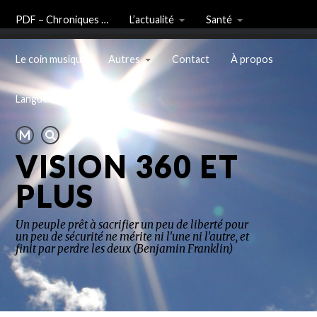
PDF – Chroniques …
L’actualité
Santé
Le coin musique
Autres
Contact
À propos
Langue
VISION 360 ET
PLUS
Un peuple prêt à sacrifier un peu de liberté pour
un peu de sécurité ne mérite ni l'une ni l'autre, et
finit par perdre les deux (Benjamin Franklin)