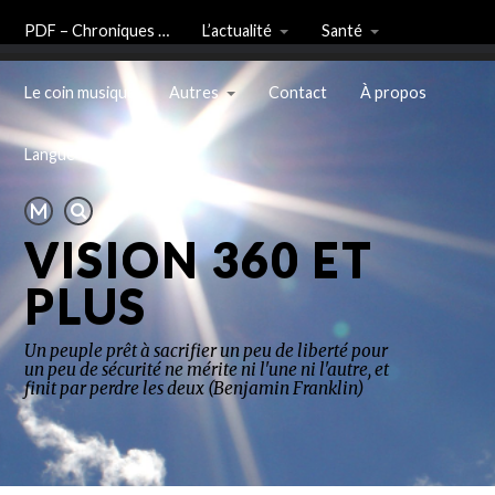
PDF – Chroniques …
L’actualité
Santé
Le coin musique
Autres
Contact
À propos
Langue
VISION 360 ET
PLUS
Un peuple prêt à sacrifier un peu de liberté pour
un peu de sécurité ne mérite ni l'une ni l'autre, et
finit par perdre les deux (Benjamin Franklin)