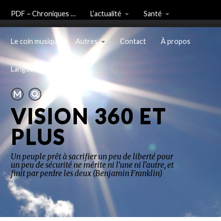
PDF – Chroniques …
L’actualité
Santé
Le coin musique
Autres
Contact
À propos
Langue
VISION 360 ET
PLUS
Un peuple prêt à sacrifier un peu de liberté pour
un peu de sécurité ne mérite ni l'une ni l'autre, et
finit par perdre les deux (Benjamin Franklin)