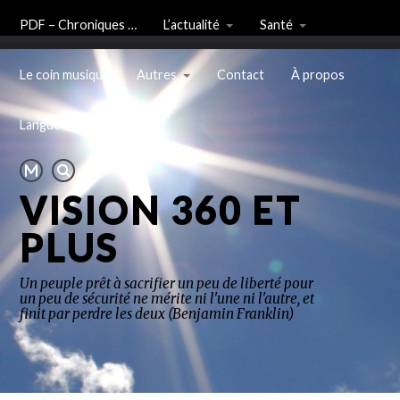
PDF – Chroniques …
L’actualité
Santé
Le coin musique
Autres
Contact
À propos
Langue
VISION 360 ET
PLUS
Un peuple prêt à sacrifier un peu de liberté pour
un peu de sécurité ne mérite ni l'une ni l'autre, et
finit par perdre les deux (Benjamin Franklin)