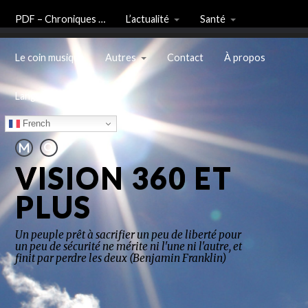
PDF – Chroniques …
L’actualité
Santé
Le coin musique
Autres
Contact
À propos
Langue
French
VISION 360 ET
PLUS
Un peuple prêt à sacrifier un peu de liberté pour
un peu de sécurité ne mérite ni l'une ni l'autre, et
finit par perdre les deux (Benjamin Franklin)