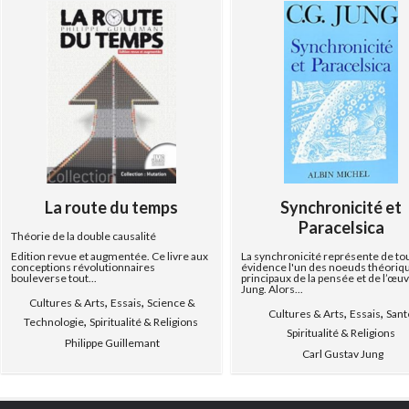
La route du temps
Synchronicité et
Paracelsica
Théorie de la double causalité
Edition revue et augmentée. Ce livre aux
La synchronicité représente de to
conceptions révolutionnaires
évidence l'un des noeuds théoriq
bouleverse tout...
principaux de la pensée et de l’œu
Jung. Alors...
,
,
Cultures & Arts
Essais
Science &
,
,
Cultures & Arts
Essais
Sant
,
Technologie
Spiritualité & Religions
Spiritualité & Religions
Philippe Guillemant
Carl Gustav Jung