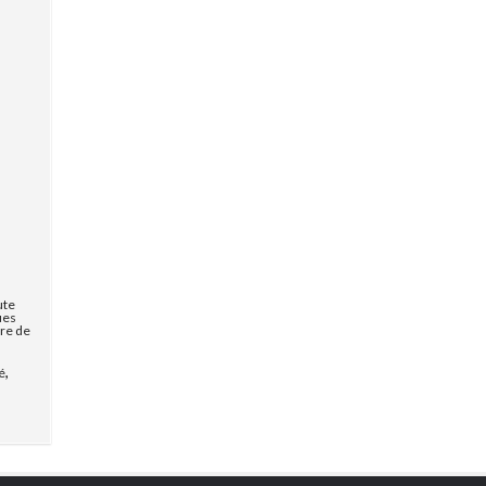
ute
ues
vre de
,
é