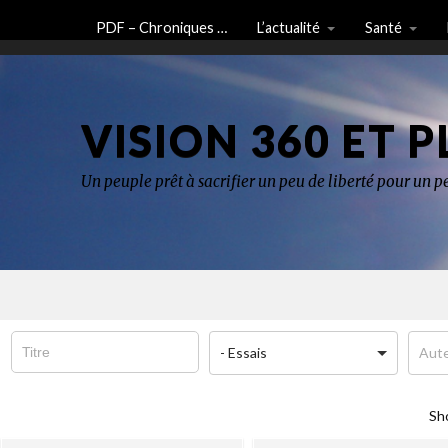
PDF – Chroniques …
L’actualité
Santé
VISION 360 ET P
Un peuple prêt à sacrifier un peu de liberté pour un pe
- Essais
Sh