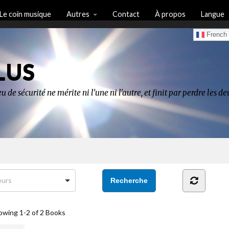
Le coin musique
Autres
Contact
À propos
Langue
French
LUS
u de sécurité ne mérite ni l'une ni l'autre, et finit par perdre les 
owing
1-2 of 2
Books