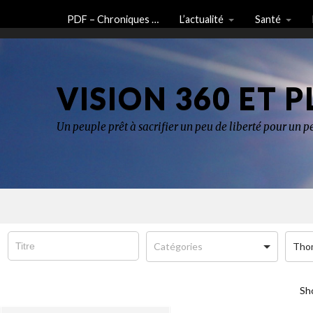
PDF – Chroniques …
L’actualité
Santé
VISION 360 ET P
Un peuple prêt à sacrifier un peu de liberté pour un pe
Thom
Sh