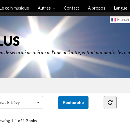
Le coin musique
Autres
Contact
À propos
Langue
French
LUS
u de sécurité ne mérite ni l'une ni l'autre, et finit par perdre les 
as E. Lévy
owing
1-1 of 1
Books