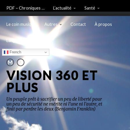
PDF – Chroniques …
L’actualité
Santé
Le coin musique
Autres
Contact
À propos
Langue
French
VISION 360 ET
PLUS
Un peuple prêt à sacrifier un peu de liberté pour
un peu de sécurité ne mérite ni l'une ni l'autre, et
finit par perdre les deux (Benjamin Franklin)