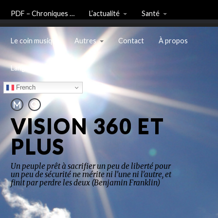
PDF – Chroniques …
L’actualité
Santé
Le coin musique
Autres
Contact
À propos
Langue
French
VISION 360 ET
PLUS
Un peuple prêt à sacrifier un peu de liberté pour
un peu de sécurité ne mérite ni l'une ni l'autre, et
finit par perdre les deux (Benjamin Franklin)