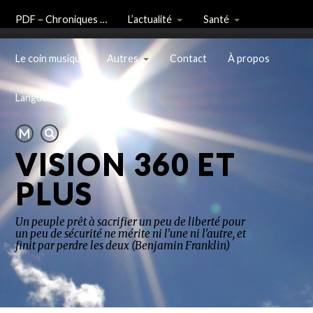
PDF – Chroniques …
L’actualité
Santé
Le coin musique
Autres
Contact
À propos
Langue
VISION 360 ET
PLUS
Un peuple prêt à sacrifier un peu de liberté pour
un peu de sécurité ne mérite ni l'une ni l'autre, et
finit par perdre les deux (Benjamin Franklin)