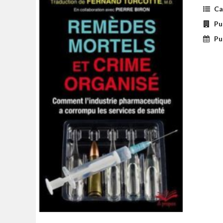
Ca
Pub
Pub