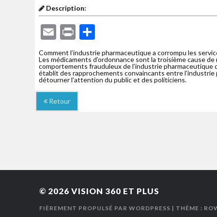
Description:
Email
Print
Partager
Comment l’industrie pharmaceutique a corrompu les servic
Les médicaments d’ordonnance sont la troisième cause de mo
comportements frauduleux de l’industrie pharmaceutique da
établit des rapprochements convaincants entre l’industrie p
détourner l’attention du public et des politiciens.
Retour
© 2026
VISION 360 ET PLUS
FIÈREMENT PROPULSÉ PAR WORDPRESS
| THÈME : RO