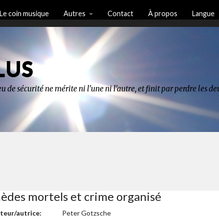
Le coin musique
Autres
Contact
À propos
Langue
LUS
u de sécurité ne mérite ni l'une ni l'autre, et finit par perdre les 
des mortels et crime organisé
teur/autrice:
Peter Gotzsche