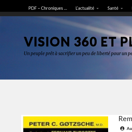
PDF – Chroniques …
L’actualité
Santé
VISION 360 ET P
Un peuple prêt à sacrifier un peu de liberté pour un pe
Remè
Au