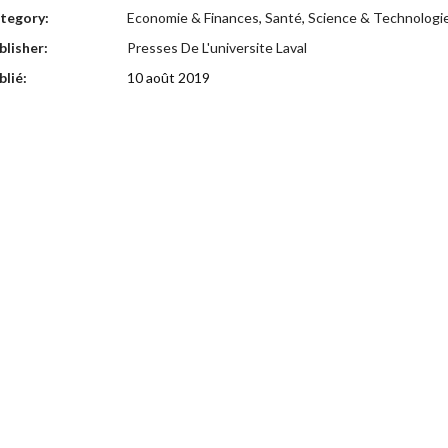
tegory:
Economie & Finances
,
Santé
,
Science & Technologi
lisher:
Presses De L'universite Laval
lié:
10 août 2019