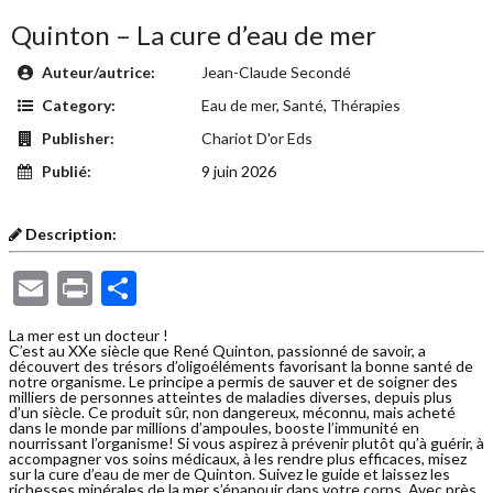
Quinton – La cure d’eau de mer
Auteur/autrice:
Jean-Claude Secondé
Category:
Eau de mer
,
Santé
,
Thérapies
Publisher:
Chariot D'or Eds
Publié:
9 juin 2026
Description:
Email
Print
Partager
La mer est un docteur !
C’est au XXe siècle que René Quinton, passionné de savoir, a
découvert des trésors d’oligoéléments favorisant la bonne santé de
notre organisme. Le principe a permis de sauver et de soigner des
milliers de personnes atteintes de maladies diverses, depuis plus
d’un siècle. Ce produit sûr, non dangereux, méconnu, mais acheté
dans le monde par millions d’ampoules, booste l’immunité en
nourrissant l’organisme! Si vous aspirez à prévenir plutôt qu’à guérir, à
accompagner vos soins médicaux, à les rendre plus efficaces, misez
sur la cure d’eau de mer de Quinton. Suivez le guide et laissez les
richesses minérales de la mer s’épanouir dans votre corps. Avec près