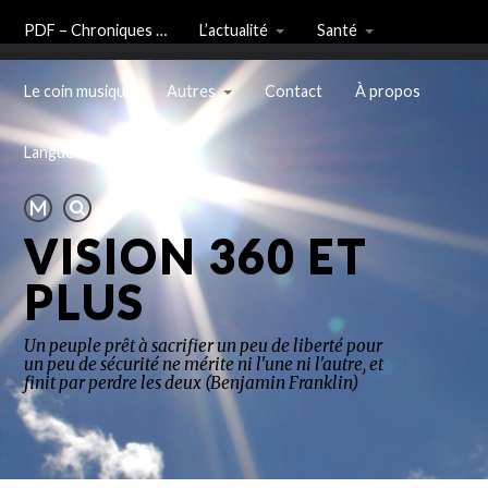
PDF – Chroniques …
L’actualité
Santé
Le coin musique
Autres
Contact
À propos
Langue
VISION 360 ET
PLUS
Un peuple prêt à sacrifier un peu de liberté pour
un peu de sécurité ne mérite ni l'une ni l'autre, et
finit par perdre les deux (Benjamin Franklin)