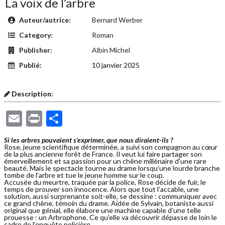
La voix de l’arbre
Auteur/autrice:
Bernard Werber
Category:
Roman
Publisher:
Albin Michel
Publié:
10 janvier 2025
Description:
Email
Print
Partager
Si les arbres pouvaient s’exprimer, que nous diraient-ils ?
Rose, jeune scientifique déterminée, a suivi son compagnon au cœur
de la plus ancienne forêt de France. Il veut lui faire partager son
émerveillement et sa passion pour un chêne millénaire d’une rare
beauté. Mais le spectacle tourne au drame lorsqu’une lourde branche
tombe de l’arbre et tue le jeune homme sur le coup.
Accusée du meurtre, traquée par la police, Rose décide de fuir, le
temps de prouver son innocence. Alors que tout l’accable, une
solution, aussi surprenante soit-elle, se dessine : communiquer avec
ce grand chêne, témoin du drame. Aidée de Sylvain, botaniste aussi
original que génial, elle élabore une machine capable d’une telle
prouesse : un Arbrophone. Ce qu’elle va découvrir dépasse de loin le
cadre de l’enquête policière…