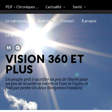
PDF – Chroniques …
L’actualité
Santé
Le coin musique
Autres
Contact
À propos
Langue
VISION 360 ET
PLUS
Un peuple prêt à sacrifier un peu de liberté pour
un peu de sécurité ne mérite ni l'une ni l'autre, et
finit par perdre les deux (Benjamin Franklin)