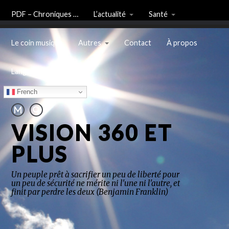
PDF – Chroniques …
L’actualité
Santé
Le coin musique
Autres
Contact
À propos
Langue
French
VISION 360 ET
PLUS
Un peuple prêt à sacrifier un peu de liberté pour
un peu de sécurité ne mérite ni l'une ni l'autre, et
finit par perdre les deux (Benjamin Franklin)