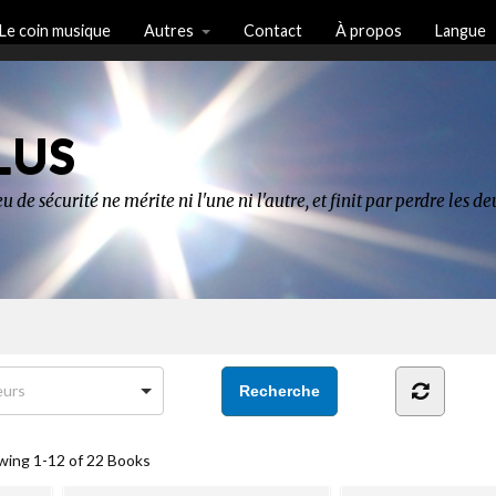
Le coin musique
Autres
Contact
À propos
Langue
LUS
u de sécurité ne mérite ni l'une ni l'autre, et finit par perdre les 
wing
1-12 of 22
Books