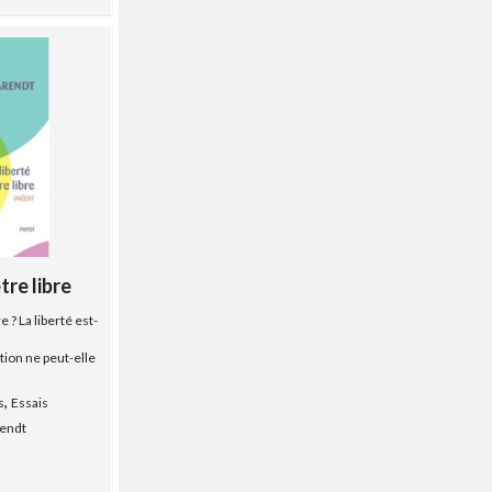
tre libre
e ? La liberté est-
ion ne peut-elle
,
s
Essais
endt