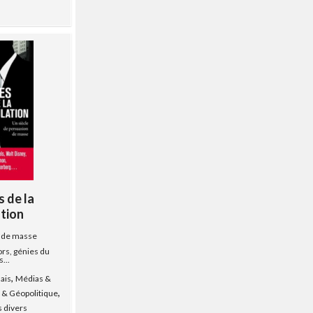
s de la
tion
n de masse
ors, génies du
...
,
ais
Médias &
,
e & Géopolitique
s divers