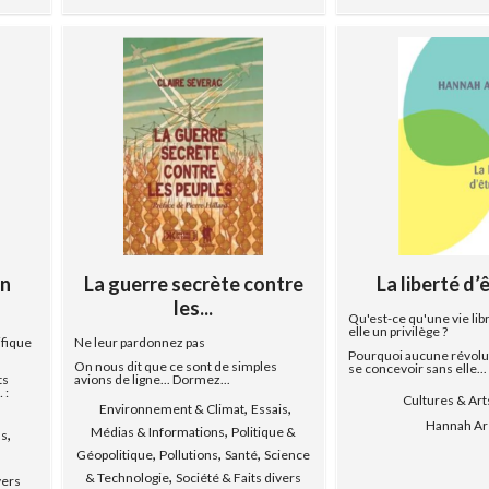
in
La guerre secrète contre
La liberté d’ê
les...
Qu'est-ce qu'une vie libr
elle un privilège ?
ifique
Ne leur pardonnez pas
Pourquoi aucune révolut
On nous dit que ce sont de simples
se concevoir sans elle...
ts
avions de ligne... Dormez...
 :
Cultures & Art
,
,
Environnement & Climat
Essais
Hannah Ar
,
Médias & Informations
Politique &
,
ns
,
,
,
Géopolitique
Pollutions
Santé
Science
&
,
& Technologie
Société & Faits divers
vers