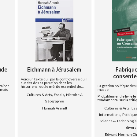
ude
Eichmann à Jérusalem
Fabrique
consent
Voici un texte qui, par la controverse qu'il
suscita dès sa parution chez les
aire :
La gestion politique de
historiens, eut le mérite essentiel de...
, mais
masse
,
,
Cultures & Arts
Essais
Histoire &
Probablement le livre le
fondamental sur la critiq
Géographie
,
Hannah Arendt
Cultures & Arts
Ess
,
Informations
Politiqu
Science & Technologie
divers
Edward Herman C