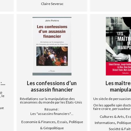
Claire Severac
...
Les confessions d’un
Les maître
assassin financier
manipula
up
 le
Révélations sur la manipulation des
Un siècle de persuasio
économies du monde par les États-Unis
On les appelle spin doct
que
faire croire, persuadeurs
Résumé :
Les "assassins financiers"...
,
Cultures & Arts
Ess
,
,
Economie & Finances
Essais
Politique
,
Informations
Politiqu
& Géopolitique
Société & Fait