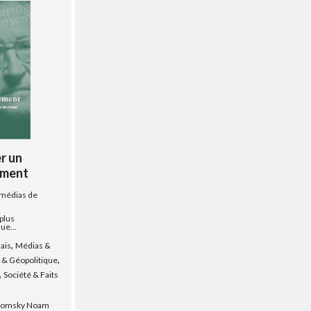
r un
ement
s médias de
 plus
ue...
,
ais
Médias &
,
e & Géopolitique
,
Société & Faits
homsky Noam