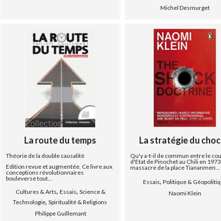
Michel Desmurget
La route du temps
La stratégie du choc :
Théorie de la double causalité
Qu'y a-t-il de commun entre le co
d'Etat de Pinochet au Chili en 1973,
Edition revue et augmentée. Ce livre aux
massacre de la place Tiananmen...
conceptions révolutionnaires
bouleverse tout...
,
Essais
Politique & Géopoliti
,
,
Cultures & Arts
Essais
Science &
Naomi Klein
,
Technologie
Spiritualité & Religions
Philippe Guillemant