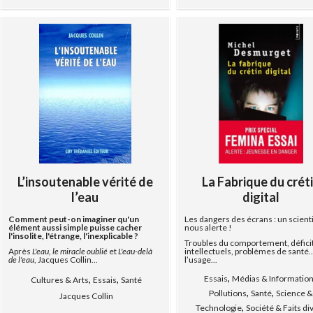
L’insoutenable vérité de
La Fabrique du crét
l’eau
digital
Comment peut-on imaginer qu'un
Les dangers des écrans : un scient
élément aussi simple puisse cacher
nous alerte !
l'insolite, l'étrange, l'inexplicable ?
Troubles du comportement, défici
Après
L'eau, le miracle oublié
et
L'eau-delà
intellectuels, problèmes de santé…
de l'eau
, Jacques Collin...
l’usage...
,
,
,
Essais
Médias & Informatio
Cultures & Arts
Essais
Santé
,
,
Pollutions
Santé
Science 
Jacques Collin
,
Technologie
Société & Faits di