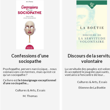
Confessions d’une
Discours de la servit
sociopathe
volontaire
Psychopathe, pervers narcissique… nous
La servitude des peuples est volont
connaissons ces termes, mais qu’est-ce
ils acceptent le joug des puissants
qu’un sociopathe ?
vont ainsi à l'encontre de leur...
Ce livre est
le témoignage exceptionnel
,
Cultures & Arts
Essais
d’une sociopathe...
Etienne de La Boétie
,
Cultures & Arts
Essais
M. Thomas