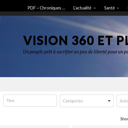
PDF – Chroniques …
L’actualité
Santé
VISION 360 ET P
Un peuple prêt à sacrifier un peu de liberté pour un pe
Sho